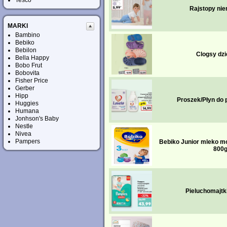
Tesco
Rajstopy ni
MARKI
Bambino
Bebiko
Bebilon
Clogsy dzi
Bella Happy
Bobo Frut
Bobovita
Fisher Price
Gerber
Hipp
Proszek/Płyn do 
Huggies
Humana
Jonhson's Baby
Nestle
Nivea
Pampers
Bebiko Junior mleko mo
800
Pieluchomajtk