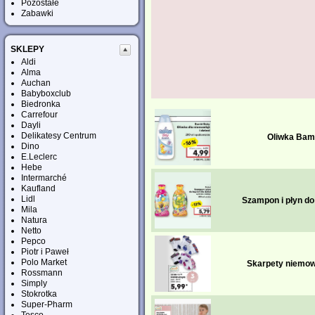
Pozostałe
Zabawki
SKLEPY
Aldi
Alma
Auchan
Babyboxclub
Biedronka
Carrefour
Dayli
Delikatesy Centrum
Oliwka Bam
Dino
E.Leclerc
Hebe
Intermarché
Kaufland
Lidl
Szampon i płyn do 
Mila
Natura
Netto
Pepco
Piotr i Paweł
Polo Market
Skarpety niemowl
Rossmann
Simply
Stokrotka
Super-Pharm