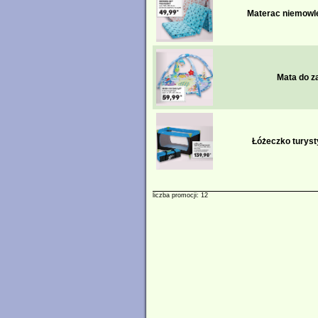
Materac niemowl
Mata do z
Łóżeczko turyst
liczba promocji: 12